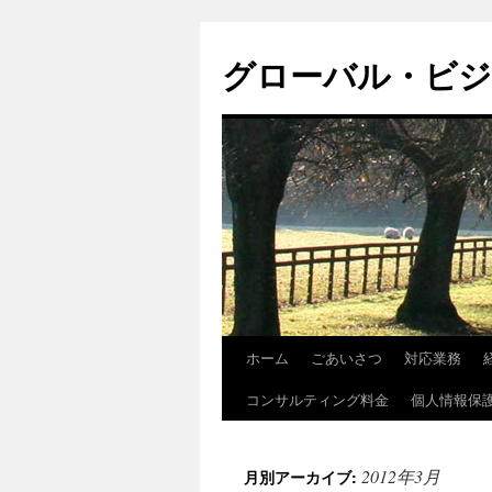
グローバル・ビ
ホーム
ごあいさつ
対応業務
コ
コンサルティング料金
個人情報保
ン
テ
2012年3月
月別アーカイブ:
ン