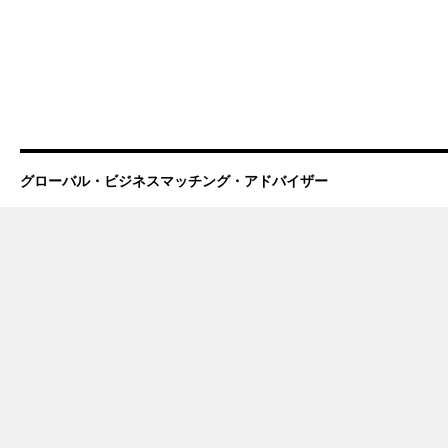
グローバル・ビジネスマッチング・アドバイザー