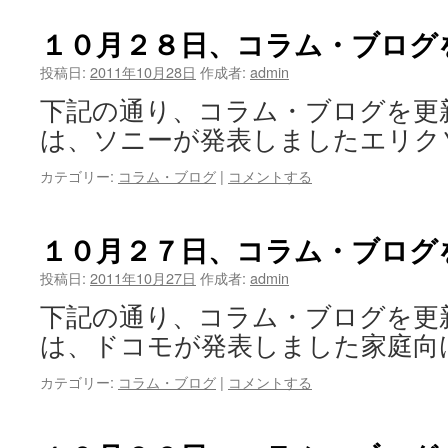
１０月２８日、コラム・ブログ
投稿日:
2011年10月28日
作成者:
admin
下記の通り、コラム・ブログを更
は、ソニーが発表しましたエリク
カテゴリー:
コラム・ブログ
|
コメントする
１０月２７日、コラム・ブログ
投稿日:
2011年10月27日
作成者:
admin
下記の通り、コラム・ブログを更
は、ドコモが発表しました家庭向
カテゴリー:
コラム・ブログ
|
コメントする