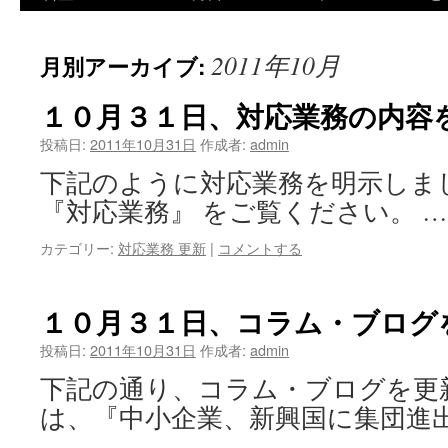
ツ
2011年10月
月別アーカイブ:
へ
ス
１０月３１日、対応業務の内容
キ
投稿日:
2011年10月31日
作成者:
admin
下記のように対応業務を明示しま
ッ
『対応業務』 をご覧ください。 
プ
カテゴリー:
対応業務 更新
|
コメントする
１０月３１日、コラム・ブログ
投稿日:
2011年10月31日
作成者:
admin
下記の通り、コラム・ブログを更
は、『中小企業、新興国に集団進出