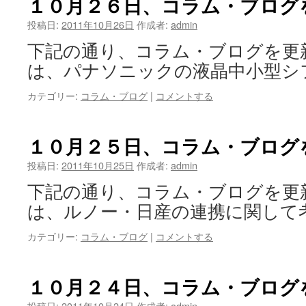
１０月２６日、コラム・ブログ
投稿日:
2011年10月26日
作成者:
admin
下記の通り、コラム・ブログを更
は、パナソニックの液晶中小型シ
カテゴリー:
コラム・ブログ
|
コメントする
１０月２５日、コラム・ブログ
投稿日:
2011年10月25日
作成者:
admin
下記の通り、コラム・ブログを更
は、ルノー・日産の連携に関して
カテゴリー:
コラム・ブログ
|
コメントする
１０月２４日、コラム・ブログ
投稿日:
2011年10月24日
作成者:
admin