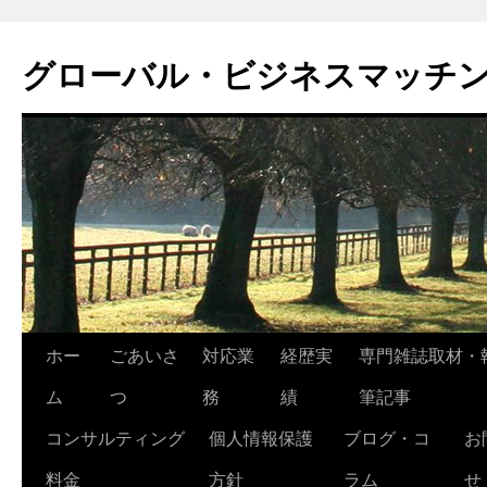
グローバル・ビジネスマッチ
コ
ホー
ごあいさ
対応業
経歴実
専門雑誌取材・
ン
ム
つ
務
績
筆記事
テ
コンサルティング
個人情報保護
ブログ・コ
お
ン
料金
方針
ラム
せ