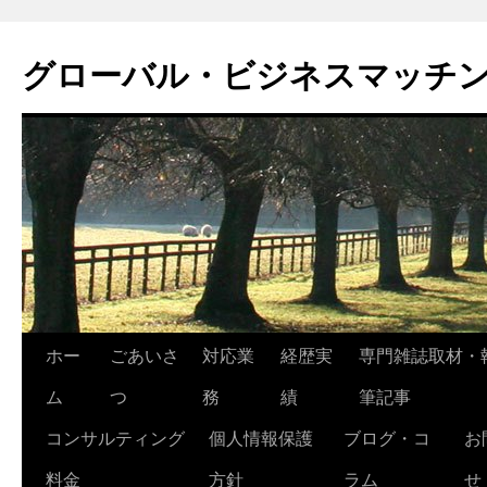
グローバル・ビジネスマッチ
コ
ホー
ごあいさ
対応業
経歴実
専門雑誌取材・
ン
ム
つ
務
績
筆記事
テ
コンサルティング
個人情報保護
ブログ・コ
お
ン
料金
方針
ラム
せ