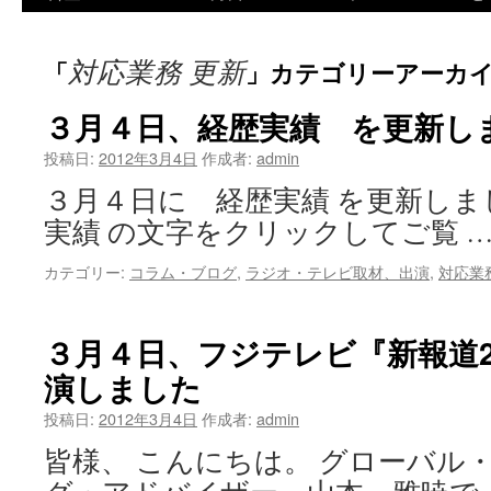
ツ
対応業務 更新
「
」カテゴリーアーカ
へ
ス
３月４日、経歴実績 を更新し
キ
投稿日:
2012年3月4日
作成者:
admin
３月４日に 経歴実績 を更新しま
ッ
実績 の文字をクリックしてご覧 
プ
カテゴリー:
コラム・ブログ
,
ラジオ・テレビ取材、出演
,
対応業
３月４日、フジテレビ『新報道2
演しました
投稿日:
2012年3月4日
作成者:
admin
皆様、 こんにちは。 グローバル