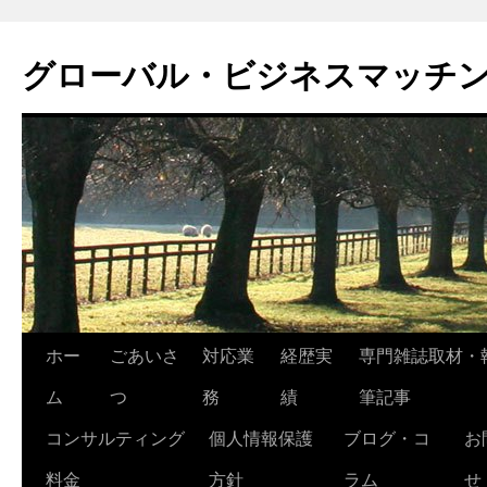
グローバル・ビジネスマッチ
コ
ホー
ごあいさ
対応業
経歴実
専門雑誌取材・
ン
ム
つ
務
績
筆記事
テ
コンサルティング
個人情報保護
ブログ・コ
お
ン
料金
方針
ラム
せ