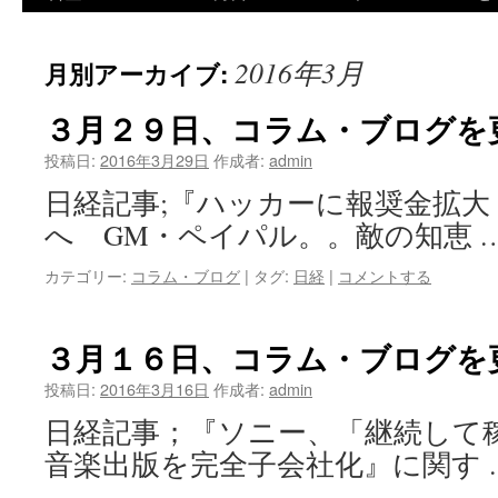
ツ
2016年3月
月別アーカイブ:
へ
ス
３月２９日、コラム・ブログを
キ
投稿日:
2016年3月29日
作成者:
admin
日経記事;『ハッカーに報奨金拡大
ッ
へ GM・ペイパル。。敵の知恵 
プ
カテゴリー:
コラム・ブログ
|
タグ:
日経
|
コメントする
３月１６日、コラム・ブログを
投稿日:
2016年3月16日
作成者:
admin
日経記事；『ソニー、「継続して
音楽出版を完全子会社化』に関す 