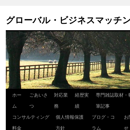
グローバル・ビジネスマッチ
コ
ホー
ごあいさ
対応業
経歴実
専門雑誌取材・
ン
ム
つ
務
績
筆記事
テ
コンサルティング
個人情報保護
ブログ・コ
お
ン
料金
方針
ラム
せ