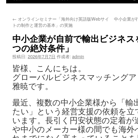
ツ
←
オンラインセミナー「海外向け英語版Webサイ
中小企業が
へ
トの制作と運営の基本」の実施
ス
中小企業が自前で輸出ビジネス
キ
つの絶対条件」
ッ
投稿日:
2026年7月7日
作成者:
admin
皆様、こんにちは。
プ
グローバルビジネスマッチングア
雅暁です。
最近、複数の中小企業様から「輸
たい」という経営支援の依頼を立
います。長引く円安状態の定着が
や中小のメーカー様の間でも海外